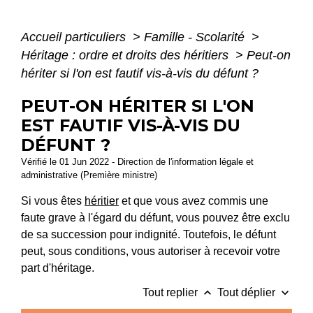
Accueil particuliers
>
Famille - Scolarité
>
Héritage : ordre et droits des héritiers
>
Peut-on
hériter si l'on est fautif vis-à-vis du défunt ?
PEUT-ON HÉRITER SI L'ON
EST FAUTIF VIS-À-VIS DU
DÉFUNT ?
Vérifié le 01 Jun 2022 - Direction de l'information légale et
administrative (Première ministre)
Si vous êtes
héritier
et que vous avez commis une
faute grave à l'égard du défunt, vous pouvez être exclu
de sa succession pour indignité. Toutefois, le défunt
peut, sous conditions, vous autoriser à recevoir votre
part d'héritage.
keyboard_arrow_up
keyboard_arrow_down
Tout replier
Tout déplier