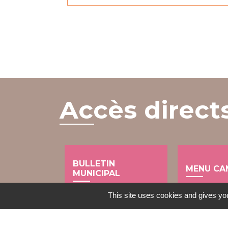
Accès direct
BULLETIN
MENU CA
MUNICIPAL
local_dining
import_contacts
This site uses cookies and gives you