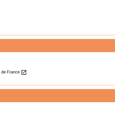
open_in_new
es de France