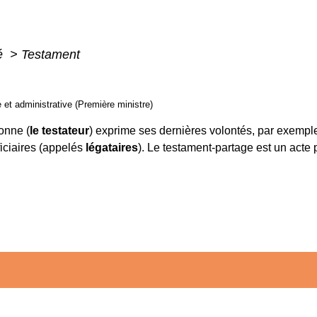
té
>
Testament
e et administrative (Première ministre)
onne (
le testateur
) exprime ses dernières volontés, par exempl
iciaires (appelés
légataires
). Le testament-partage est un acte 
.