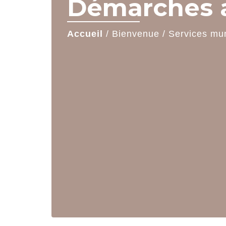
Démarches a
Accueil
/
Bienvenue
/
Services mu