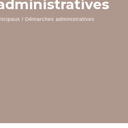
dministratives
nicipaux
/
Démarches administratives