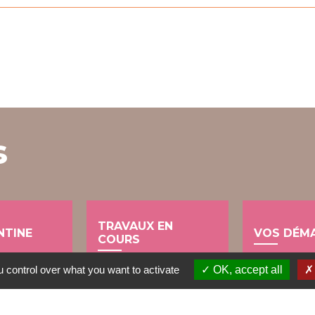
s
TRAVAUX EN
NTINE
VOS DÉM
COURS
account_balance
build
 control over what you want to activate
OK, accept all