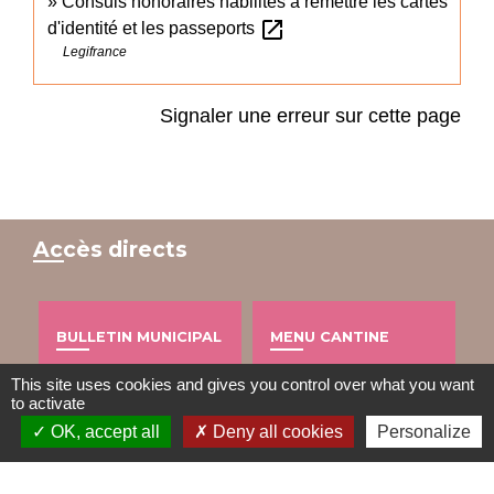
Consuls honoraires habilités à remettre les cartes
open_in_new
d'identité et les passeports
Legifrance
Signaler une erreur sur cette page
Accès directs
BULLETIN MUNICIPAL
MENU CANTINE
import_contacts
local_dining
This site uses cookies and gives you control over what you want
to activate
OK, accept all
Deny all cookies
Personalize
TRAVAUX EN COURS
VOS DÉMARCHES