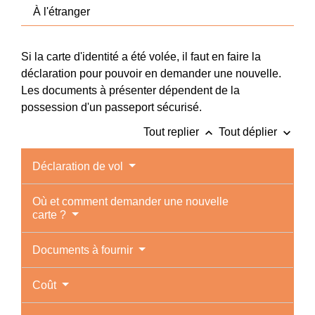
À l'étranger
Si la carte d'identité a été volée, il faut en faire la
déclaration pour pouvoir en demander une nouvelle.
Les documents à présenter dépendent de la
possession d'un passeport sécurisé.
keyboard_arrow_up
keyboard_arrow_down
Tout replier
Tout déplier
Déclaration de vol
Où et comment demander une nouvelle
carte ?
Documents à fournir
Coût