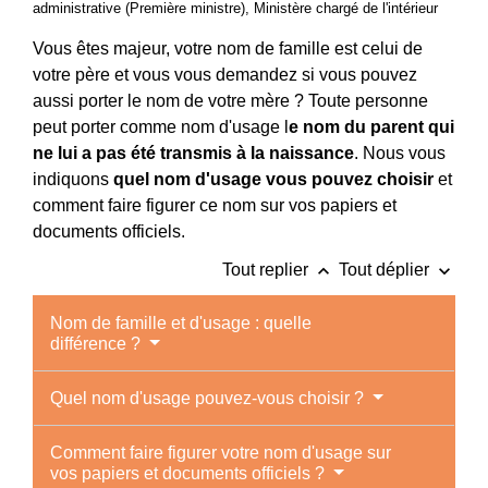
administrative (Première ministre), Ministère chargé de l'intérieur
Vous êtes majeur, votre nom de famille est celui de
votre père et vous vous demandez si vous pouvez
aussi porter le nom de votre mère ? Toute personne
peut porter comme nom d'usage l
e nom du parent qui
ne lui a pas été transmis à la naissance
. Nous vous
indiquons
quel nom d'usage vous pouvez choisir
et
comment faire figurer ce nom sur vos papiers et
documents officiels.
keyboard_arrow_up
keyboard_arrow_down
Tout replier
Tout déplier
Nom de famille et d'usage : quelle
différence ?
Quel nom d'usage pouvez-vous choisir ?
Comment faire figurer votre nom d'usage sur
vos papiers et documents officiels ?