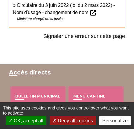
Circulaire du 3 juin 2022 (loi du 2 mars 2022) -
open_in_new
Nom d'usage - changement de nom
Ministère chargé de la justice
Signaler une erreur sur cette page
Accès directs
BULLETIN MUNICIPAL
MENU CANTINE
import_contacts
local_dining
This site uses cookies and gives you control over what you want
to activate
OK, accept all
Deny all cookies
Personalize