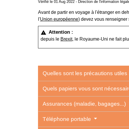
Vérifié le 01 Aug 2022 - Direction de l'information léga
Avant de partir en voyage à l'étranger en de
l'
Union européenne
) devez vous renseigner
Attention :
warning
depuis le
Brexit
, le Royaume-Uni ne fait pl
Quelles sont les précautions utiles
Quels papiers vous sont nécessai
Assurances (maladie, bagages...)
Téléphone portable