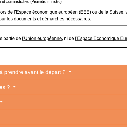
le et administrative (Première ministre)
hors de
l'Espace économique européen (EEE)
ou de la Suisse,
 sur les documents et démarches nécessaires.
us partie de
l'Union européenne
, ni de
l'Espace Économique Eu
 à prendre avant le départ ?
res ?