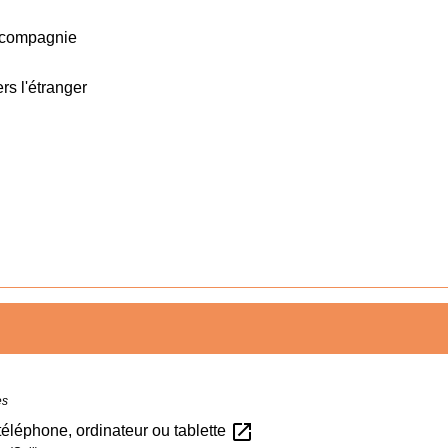
e compagnie
rs l'étranger
es
open_in_new
téléphone, ordinateur ou tablette