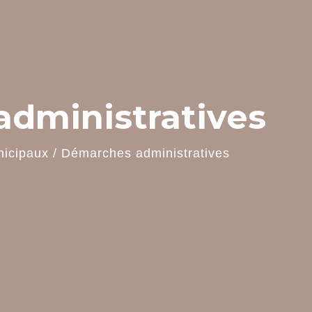
dministratives
nicipaux
/
Démarches administratives