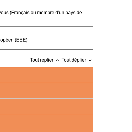
 vous (Français ou membre d'un pays de
ropéen (EEE)
.
keyboard_arrow_up
keyboard_arrow_down
Tout replier
Tout déplier