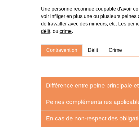
Une personne reconnue coupable d'avoir c
voir infliger en plus une ou plusieurs peines 
de travailler avec des mineurs, etc. Les pein
délit
, ou
crime
.
Contravention
Délit
Crime
Différence entre peine principale 
Peines complémentaires applicab
En cas de non-respect des obligat