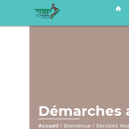
home
Démarches a
Accueil
/
Bienvenue
/
Services mu