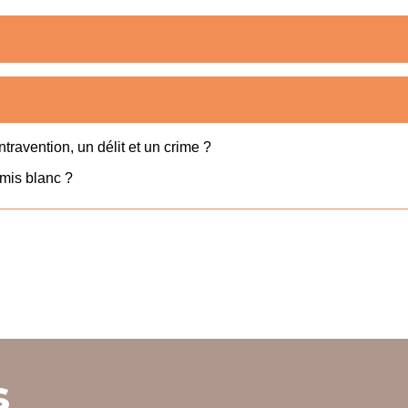
travention, un délit et un crime ?
rmis blanc ?
s