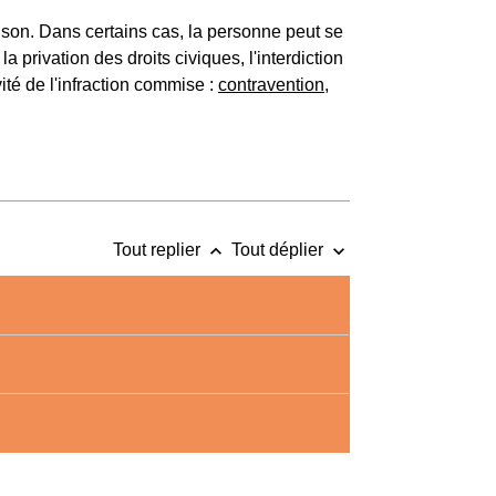
son. Dans certains cas, la personne peut se
 privation des droits civiques, l'interdiction
ité de l'infraction commise :
contravention
,
keyboard_arrow_up
keyboard_arrow_down
Tout replier
Tout déplier