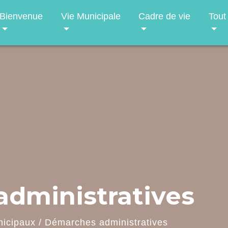
Bienvenue
Vie Municipale
Cadre de vie
Tout
dministratives
nicipaux
/
Démarches administratives