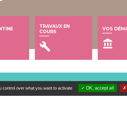
TRAVAUX EN
NTINE
VOS DÉM
COURS
account_balance
build
 control over what you want to activate
OK, accept all