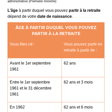
administrative (Première ministre)
L’âge
à partir duquel vous pouvez
partir à la retraite
dépend de votre
date de naissance
.
ÂGE À PARTIR DUQUEL VOUS POUVEZ
PARTIR À LA RETRAITE
Vous êtes né :
Vous pouvez partir en
retraite à partir de :
Avant le 1
er
septembre
62 ans
1961
Entre le 1
er
septembre
62 ans et 3 mois
1961 et le 31 décembre
1961
En 1962
62 ans et 6 mois