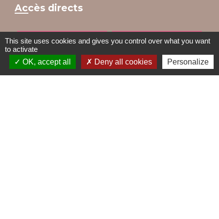
Accès directs
This site uses cookies and gives you control over what you want
BULLETIN MUNICIPAL
MENU CANTINE
to activate
OK, accept all
Deny all cookies
Personalize
import_contacts
local_dining
TRAVAUX EN COURS
VOS DÉMARCHES
build
account_balance
DÉCHETS
public