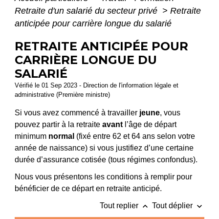
Retraite d'un salarié du secteur privé
>
Retraite
anticipée pour carrière longue du salarié
RETRAITE ANTICIPÉE POUR
CARRIÈRE LONGUE DU
SALARIÉ
Vérifié le 01 Sep 2023 - Direction de l'information légale et
administrative (Première ministre)
Si vous avez commencé à travailler
jeune
, vous
pouvez partir à la retraite
avant
l’âge de départ
minimum
normal
(fixé entre 62 et 64 ans selon votre
année de naissance) si vous justifiez d’une certaine
durée d’assurance cotisée (tous régimes confondus).
Nous vous présentons les conditions à remplir pour
bénéficier de ce départ en retraite anticipé.
keyboard_arrow_up
keyboard_arrow_down
Tout replier
Tout déplier