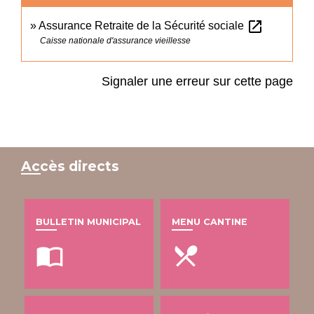
open_in_new
Assurance Retraite de la Sécurité sociale
Caisse nationale d'assurance vieillesse
Signaler une erreur sur cette page
Accès directs
BULLETIN MUNICIPAL
MENU CANTINE
import_contacts
local_dining