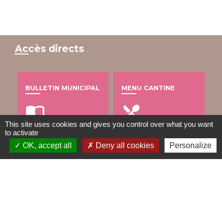
Accès directs
BULLETIN MUNICIPAL
MENU CANTINE
import_contacts
local_dining
This site uses cookies and gives you control over what you want
to activate
OK, accept all
Deny all cookies
Personalize
TRAVAUX EN COURS
VOS DÉMARCHES
build
account_balance