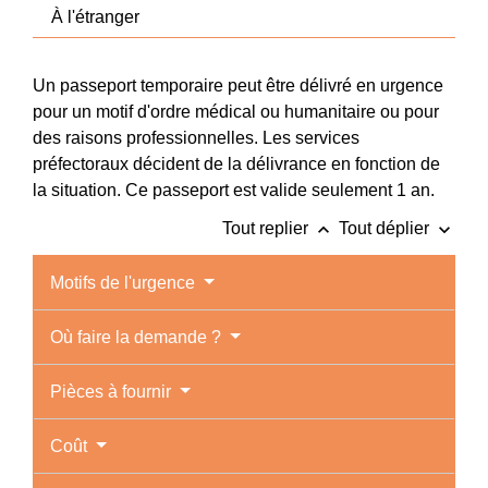
À l'étranger
Un passeport temporaire peut être délivré en urgence
pour un motif d'ordre médical ou humanitaire ou pour
des raisons professionnelles. Les services
préfectoraux décident de la délivrance en fonction de
la situation. Ce passeport est valide seulement 1 an.
keyboard_arrow_up
keyboard_arrow_down
Tout replier
Tout déplier
Motifs de l'urgence
Où faire la demande ?
Pièces à fournir
Coût