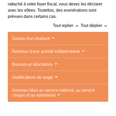
rattaché à votre foyer fiscal, vous devez les déclarer
avec les vôtres. Toutefois, des exonérations sont
prévues dans certains cas.
keyboard_arrow_up
keyboard_arrow_down
Tout replier
Tout déplier
Salaire d'un étudiant
Revenus d'une activité indépendante
Bourses et allocations
Gratifications de stage
Sommes liées au service national, au service
civique et au volontariat