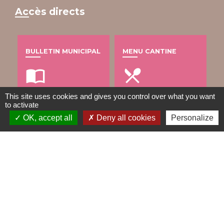
Accès directs
BULLETIN MUNICIPAL
MENU CANTINE
import_contacts
local_dining
This site uses cookies and gives you control over what you want
to activate
OK, accept all
Deny all cookies
Personalize
TRAVAUX EN COURS
VOS DÉMARCHES
build
account_balance
DÉCHETS
public