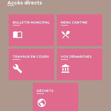
Accès directs
BULLETIN MUNICIPAL
MENU CANTINE
import_contacts
local_dining
TRAVAUX EN COURS
VOS DÉMARCHES
build
account_balance
DÉCHETS
public