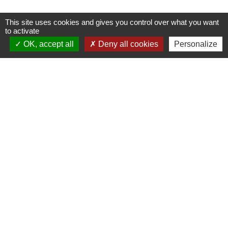
This site uses cookies and gives you control over what you want
to activate
OK, accept all
Deny all cookies
Personalize
Accès directs
BULLETIN MUNICIPAL
MENU CANTINE
import_contacts
local_dining
TRAVAUX EN COURS
VOS DÉMARCHES
build
account_balance