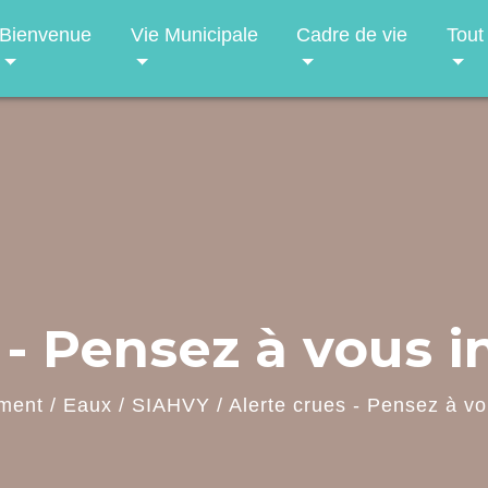
Bienvenue
Vie Municipale
Cadre de vie
Tout
- Pensez à vous in
ment
/
Eaux
/
SIAHVY
/
Alerte crues - Pensez à vou