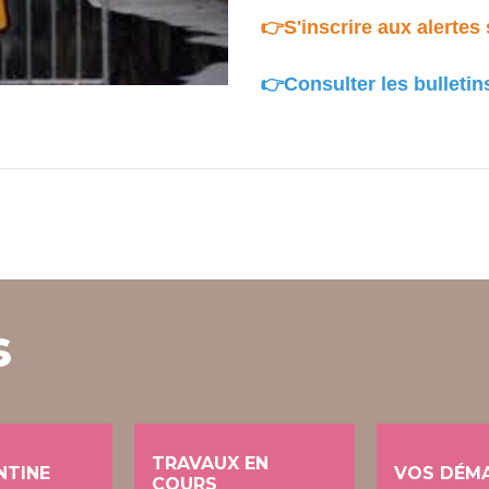
👉S'inscrire aux alertes 
👉Consulter les bulletin
s
TRAVAUX EN
NTINE
VOS DÉM
COURS