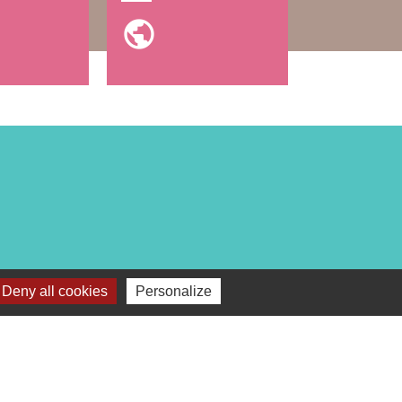
public
Deny all cookies
Personalize
s