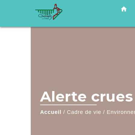
home
Alerte crues 
Accueil
/
Cadre de vie
/
Environne