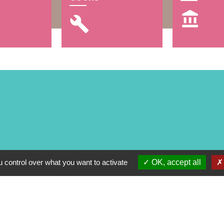
account_balance
build
 control over what you want to activate
OK, accept all
alité
-
Accessibilité
-
Plan du site
-
Gestion des cookie