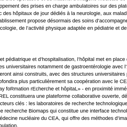
ppement des prises en charge ambulatoires sur des plat
vec des hôpitaux de jour dédiés à la neurologie, aux mal
’établissement propose désormais des soins d’accompag
ologie, de l’activité physique adaptée en pédiatrie et d
 pédiatrique et d’hospitalisation, l’hôpital met en place 
es universitaires notamment de gastroentérologie avec 
 seront ainsi construits, avec des structures universitaire
ndira plus particulièrement sa coopération avec le CEA, 
y foRmation rEcherche et hôpitaL» - en proximité immédi
EL constituera une plateforme collaborative ouverte, déd
acteurs clés : les laboratoires de recherche technologique,
ité de recherche Biomaps qui constitue une interface tec
 médecine nucléaire du CEA, qui offre des méthodes d’ima
ulation.