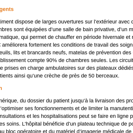
agents
âtiment dispose de larges ouvertures sur l’extérieur ave
es sont équipées d’une salle de bain privative, d’un mo
limatique, qui permet de chauffer en période hivernale et 
méliorera fortement les conditions de travail des soigna
teuils, lits et brancards neufs, matelas de prévention de
établissement compte 90% de chambres seules. Les circuit
 prises en charge ambulatoires sur des plateaux dédiés.
atients ainsi qu’une crèche de près de 50 berceaux.
n
mérique, du dossier du patient jusqu’à la livraison des pr
optimiser ses fonctionnements et de limiter la manutenti
onsultations et les hospitalisations peut se faire en lign
les soins. L’hôpital bénéficie d’un plateau technique d
au bloc opératoire et du matériel d’imagerie médicale de 