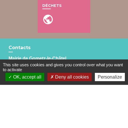
DÉCHETS
public
Contacts
Mairie de Gometz-le-Châtel
This site uses cookies and gives you control over what you want
76 rue Saint Nicolas
to activate
91940 Gometz-le-Châtel - FRANCE
OK, accept all
Deny all cookies
Personalize
+33 1 60 12 11 05
Mentions légales
-
Politique de confidentialité
-
Accessibilité
-
Plan du site
-
Gestion des cookies