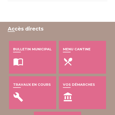
Accès directs
BULLETIN MUNICIPAL
MENU CANTINE
import_contacts
local_dining
TRAVAUX EN COURS
VOS DÉMARCHES
build
account_balance