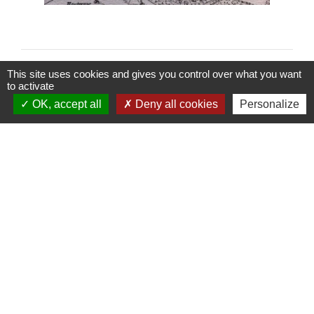
This site uses cookies and gives you control over what you want
to activate
OK, accept all
Deny all cookies
Personalize
Accès directs
BULLETIN MUNICIPAL
MENU CANTINE
import_contacts
local_dining
TRAVAUX EN COURS
VOS DÉMARCHES
build
account_balance