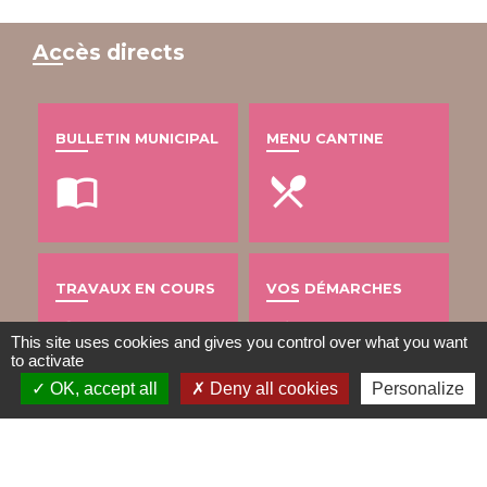
Accès directs
BULLETIN MUNICIPAL
MENU CANTINE
import_contacts
local_dining
TRAVAUX EN COURS
VOS DÉMARCHES
build
account_balance
This site uses cookies and gives you control over what you want
to activate
OK, accept all
Deny all cookies
Personalize
DÉCHETS