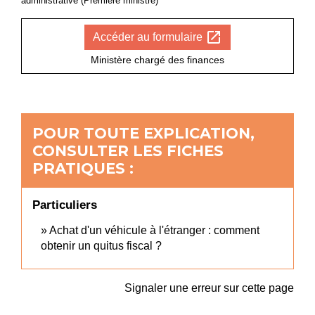
administrative (Première ministre)
open_in_new
Accéder au formulaire
Ministère chargé des finances
POUR TOUTE EXPLICATION,
CONSULTER LES FICHES
PRATIQUES :
Particuliers
Achat d'un véhicule à l'étranger : comment
obtenir un quitus fiscal ?
Signaler une erreur sur cette page