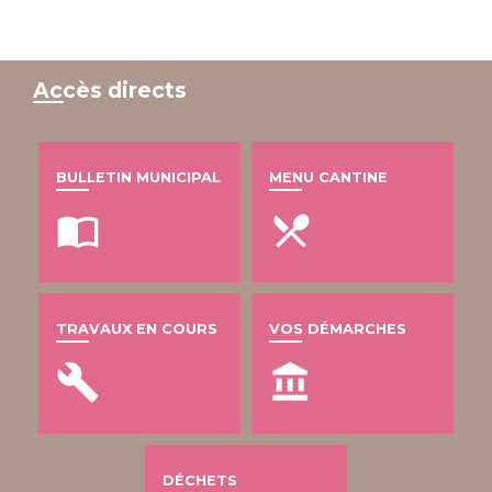
Accès directs
BULLETIN MUNICIPAL
MENU CANTINE
import_contacts
local_dining
TRAVAUX EN COURS
VOS DÉMARCHES
build
account_balance
DÉCHETS