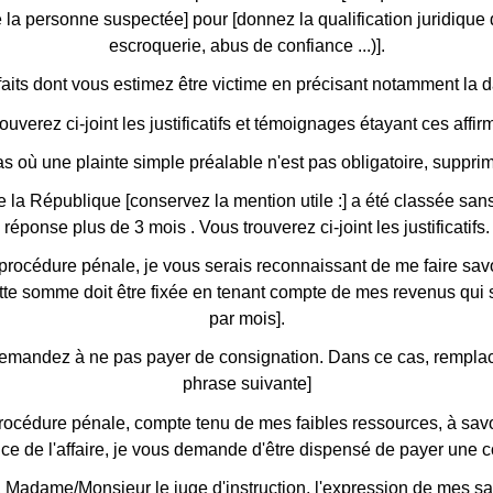
a personne suspectée] pour [donnez la qualification juridique de
escroquerie, abus de confiance ...)].
faits dont vous estimez être victime en précisant notamment la dat
ouverez ci-joint les justificatifs et témoignages étayant ces affir
as où une plainte simple préalable n'est pas obligatoire, supprim
la République [conservez la mention utile :] a été classée sans s
réponse plus de 3 mois . Vous trouverez ci-joint les justificatifs.
procédure pénale, je vous serais reconnaissant de me faire sav
Cette somme doit être fixée en tenant compte de mes revenus qui
par mois].
s demandez à ne pas payer de consignation. Dans ce cas, rempla
phrase suivante]
rocédure pénale, compte tenu de mes faibles ressources, à savo
nce de l'affaire, je vous demande d'être dispensé de payer une c
, Madame/Monsieur le juge d'instruction, l'expression de mes sa