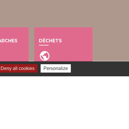
ARCHES
DÉCHETS
public
Deny all cookies
Personalize