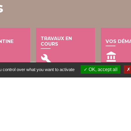
s
TRAVAUX EN
NTINE
VOS DÉM
COURS
account_balance
build
 control over what you want to activate
OK, accept all