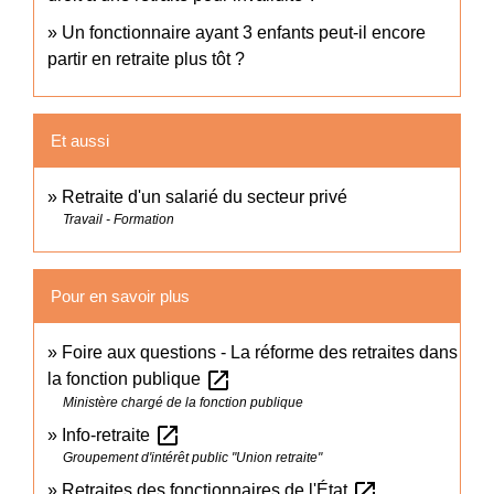
Un fonctionnaire ayant 3 enfants peut-il encore
partir en retraite plus tôt ?
Et aussi
Retraite d'un salarié du secteur privé
Travail - Formation
Pour en savoir plus
Foire aux questions - La réforme des retraites dans
open_in_new
la fonction publique
Ministère chargé de la fonction publique
open_in_new
Info-retraite
Groupement d'intérêt public "Union retraite"
open_in_new
Retraites des fonctionnaires de l'État