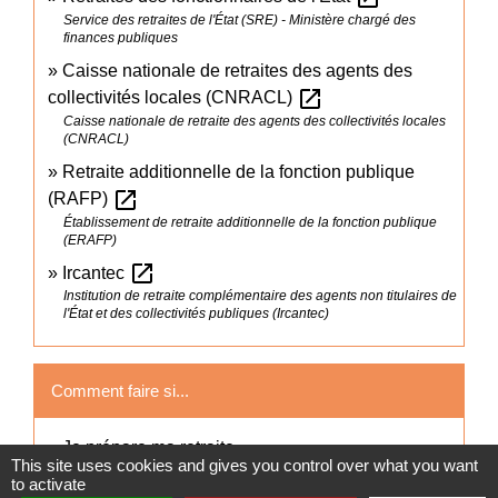
Service des retraites de l'État (SRE) - Ministère chargé des
finances publiques
Caisse nationale de retraites des agents des
open_in_new
collectivités locales (CNRACL)
Caisse nationale de retraite des agents des collectivités locales
(CNRACL)
Retraite additionnelle de la fonction publique
open_in_new
(RAFP)
Établissement de retraite additionnelle de la fonction publique
(ERAFP)
open_in_new
Ircantec
Institution de retraite complémentaire des agents non titulaires de
l'État et des collectivités publiques (Ircantec)
Comment faire si...
Je prépare ma retraite
This site uses cookies and gives you control over what you want
to activate