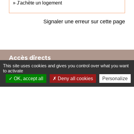
J'achète un logement
Signaler une erreur sur cette page
Accès directs
This site uses cookies and gives you control over what you want
to activate
OK, accept all
Deny all cookies
Personalize
BULLETIN MUNICIPAL
MENU CANTINE
import_contacts
local_dining
TRAVAUX EN COURS
VOS DÉMARCHES