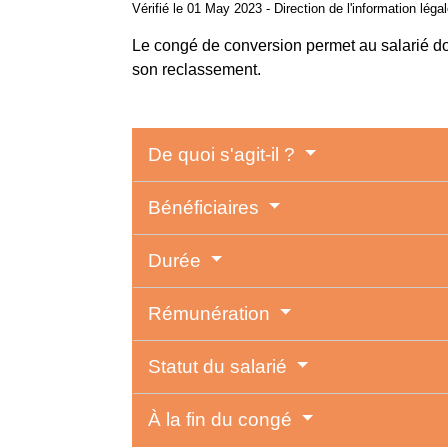
Vérifié le 01 May 2023 - Direction de l'information léga
Le congé de conversion permet au salarié don
son reclassement.
De quoi s'agit-il ?
Bénéficiaires
Durée
Rémunération
Statut du salarié
À la fin du congé