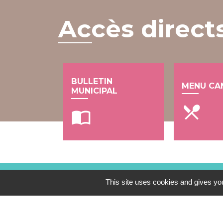
Accès direct
BULLETIN
MENU CA
MUNICIPAL
local_dining
import_contacts
This site uses cookies and gives you
Contacts