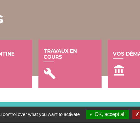
s
TRAVAUX EN
NTINE
VOS DÉM
COURS
account_balance
build
 control over what you want to activate
OK, accept all