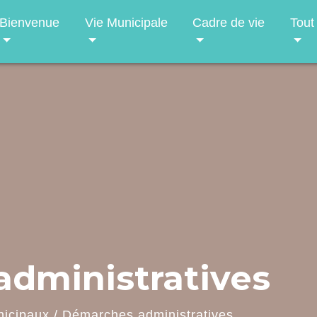
Bienvenue
Vie Municipale
Cadre de vie
Tout
dministratives
nicipaux
/
Démarches administratives