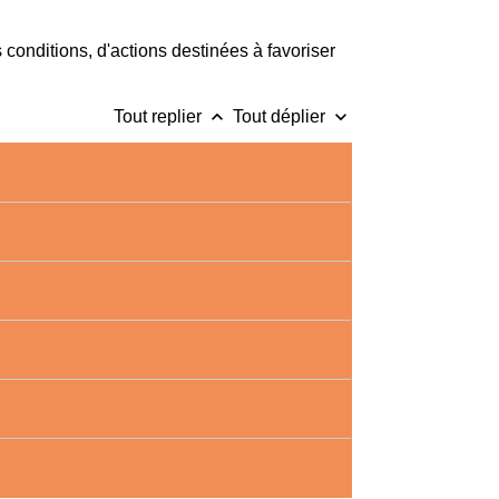
conditions, d'actions destinées à favoriser
keyboard_arrow_up
keyboard_arrow_down
Tout replier
Tout déplier