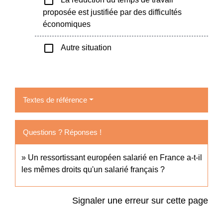
check_box_outline_blank
proposée est justifiée par des difficultés
économiques
check_box_outline_blank
Autre situation
Textes de référence
Questions ? Réponses !
Un ressortissant européen salarié en France a-t-il
les mêmes droits qu'un salarié français ?
Signaler une erreur sur cette page