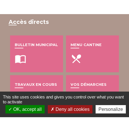
Accès directs
BULLETIN MUNICIPAL
MENU CANTINE
import_contacts
local_dining
TRAVAUX EN COURS
VOS DÉMARCHES
build
account_balance
This site uses cookies and gives you control over what you want
to activate
OK, accept all
Deny all cookies
Personalize
DÉCHETS