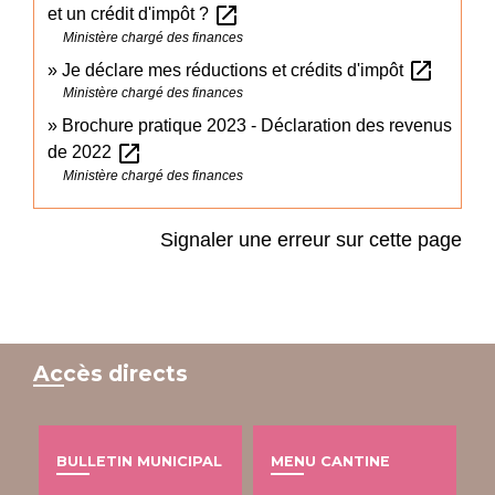
open_in_new
et un crédit d'impôt ?
Ministère chargé des finances
open_in_new
Je déclare mes réductions et crédits d'impôt
Ministère chargé des finances
Brochure pratique 2023 - Déclaration des revenus
open_in_new
de 2022
Ministère chargé des finances
Signaler une erreur sur cette page
Accès directs
BULLETIN MUNICIPAL
MENU CANTINE