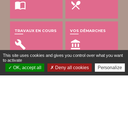
import_contacts
local_dining
TRAVAUX EN COURS
VOS DÉMARCHES
build
account_balance
This site uses cookies and gives you control over what you want
to activate
OK, accept all
Deny all cookies
Personalize
DÉCHETS
public
Contacts
Mairie de Gometz-le-Châtel