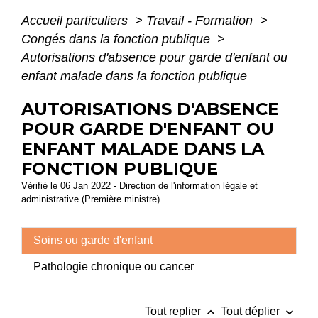
Accueil particuliers
>
Travail - Formation
>
Congés dans la fonction publique
>
Autorisations d'absence pour garde d'enfant ou
enfant malade dans la fonction publique
AUTORISATIONS D'ABSENCE
POUR GARDE D'ENFANT OU
ENFANT MALADE DANS LA
FONCTION PUBLIQUE
Vérifié le 06 Jan 2022 - Direction de l'information légale et
administrative (Première ministre)
Soins ou garde d'enfant
Pathologie chronique ou cancer
keyboard_arrow_up
keyboard_arrow_down
Tout replier
Tout déplier