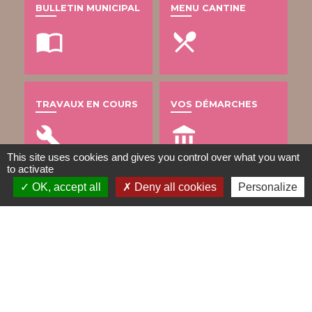
BULLETIN MUNICIPAL
MENU CANTINE
import_contacts
local_dining
TRAVAUX EN COURS
VOS DÉMARCHES
build
account_balance
This site uses cookies and gives you control over what you want
to activate
OK, accept all
Deny all cookies
Personalize
DÉCHETS
public
Contacts