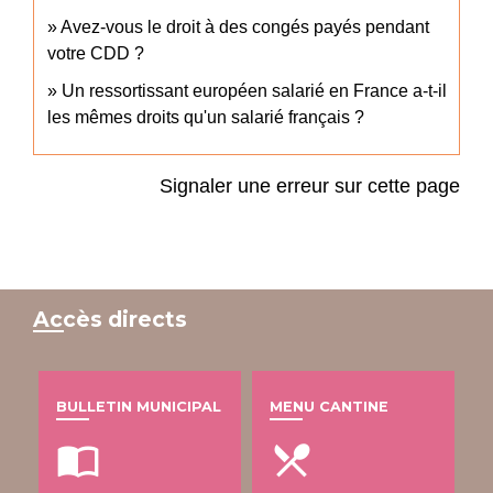
Avez-vous le droit à des congés payés pendant
votre CDD ?
Un ressortissant européen salarié en France a-t-il
les mêmes droits qu'un salarié français ?
Signaler une erreur sur cette page
Accès directs
BULLETIN MUNICIPAL
MENU CANTINE
import_contacts
local_dining