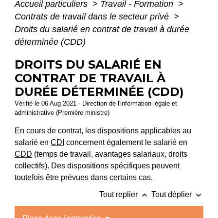
Accueil particuliers
>
Travail - Formation
>
Contrats de travail dans le secteur privé
>
Droits du salarié en contrat de travail à durée
déterminée (CDD)
DROITS DU SALARIÉ EN
CONTRAT DE TRAVAIL À
DURÉE DÉTERMINÉE (CDD)
Vérifié le 06 Aug 2021 - Direction de l'information légale et
administrative (Première ministre)
En cours de contrat, les dispositions applicables au
salarié en
CDI
concernent également le salarié en
CDD
(temps de travail, avantages salariaux, droits
collectifs). Des dispositions spécifiques peuvent
toutefois être prévues dans certains cas.
keyboard_arrow_up
keyboard_arrow_down
Tout replier
Tout déplier