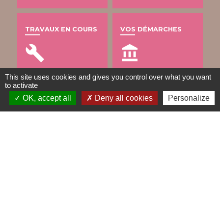
TRAVAUX EN COURS
VOS DÉMARCHES
build
account_balance
This site uses cookies and gives you control over what you want
to activate
DÉCHETS
OK, accept all
Deny all cookies
Personalize
public
Contacts
Mairie de Gometz-le-Châtel
76 rue Saint Nicolas
91940 Gometz-le-Châtel - FRANCE