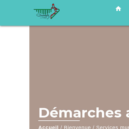
home
Démarches a
Accueil
/
Bienvenue
/
Services mu