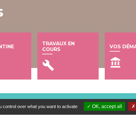
s
TRAVAUX EN
NTINE
VOS DÉM
COURS
account_balance
build
 control over what you want to activate
OK, accept all