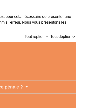
est pour cela nécessaire de présenter une
 commis l'erreur. Nous vous présentons les
keyboard_arrow_up
keyboard_arrow_down
Tout replier
Tout déplier
ice pénale ?