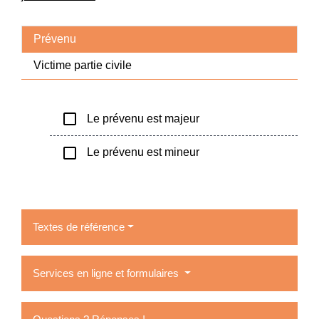
Prévenu
Victime partie civile
check_box_outline_blank
Le prévenu est majeur
check_box_outline_blank
Le prévenu est mineur
Textes de référence
Services en ligne et formulaires