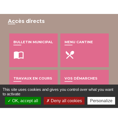
Accès directs
BULLETIN MUNICIPAL
MENU CANTINE
import_contacts
local_dining
TRAVAUX EN COURS
VOS DÉMARCHES
build
account_balance
This site uses cookies and gives you control over what you want
to activate
OK, accept all
Deny all cookies
Personalize
DÉCHETS