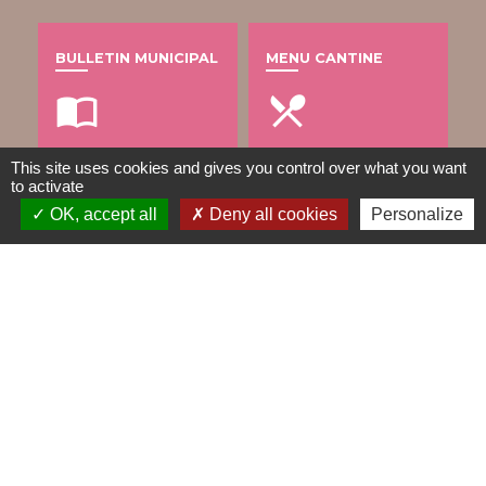
BULLETIN MUNICIPAL
MENU CANTINE
import_contacts
local_dining
This site uses cookies and gives you control over what you want
to activate
TRAVAUX EN COURS
VOS DÉMARCHES
OK, accept all
Deny all cookies
Personalize
build
account_balance
DÉCHETS
public