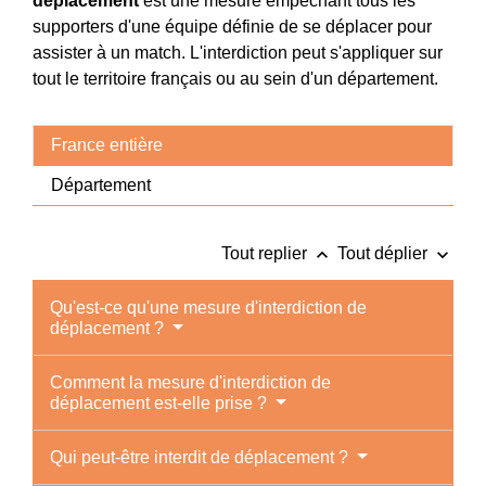
déplacement
est une mesure empêchant tous les
supporters d'une équipe définie de se déplacer pour
assister à un match. L'interdiction peut s'appliquer sur
tout le territoire français ou au sein d'un département.
France entière
Département
keyboard_arrow_up
keyboard_arrow_down
Tout replier
Tout déplier
Qu'est-ce qu'une mesure d'interdiction de
déplacement ?
Comment la mesure d'interdiction de
déplacement est-elle prise ?
Qui peut-être interdit de déplacement ?