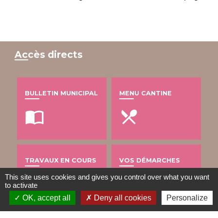
Accès directs
BULLETIN MUNICIPAL
MENU CANTINE
import_contacts
local_dining
TRAVAUX EN COURS
VOS DÉMARCHES
This site uses cookies and gives you control over what you want
build
account_balance
to activate
OK, accept all
Deny all cookies
Personalize