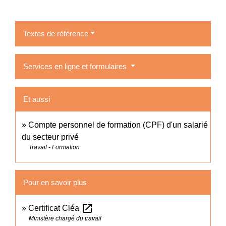
Textes de référence
Services en ligne et formulaires
Et aussi
Compte personnel de formation (CPF) d'un salarié
du secteur privé
Travail - Formation
Pour en savoir plus
open_in_new
Certificat Cléa
Ministère chargé du travail