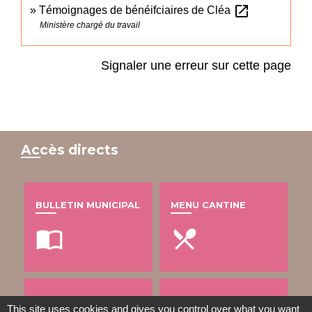
open_in_new
Témoignages de bénéifciaires de Cléa
Ministère chargé du travail
Signaler une erreur sur cette page
Accès directs
BULLETIN MUNICIPAL
MENU CANTINE
import_contacts
local_dining
TRAVAUX EN COURS
VOS DÉMARCHES
This site uses cookies and gives you control over what you want