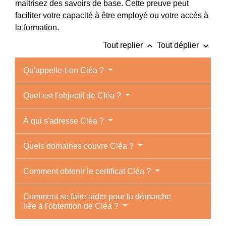
maitrisez des savoirs de base. Cette preuve peut
faciliter votre capacité à être employé ou votre accès à
la formation.
keyboard_arrow_up
keyboard_arrow_down
Tout replier
Tout déplier
Qu'appelle-t-on Cléa ?
Quel est l'objectif de Cléa ?
À qui s'adresse Cléa ?
Quels domaines couvre Cléa ?
Comment obtenir le certificat Cléa ?
Comment se faire aider pour la démarche
liée à l'obtention de Cléa ?