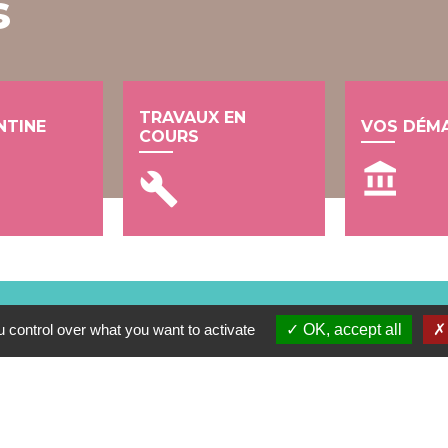
s
TRAVAUX EN
NTINE
VOS DÉM
COURS
account_balance
build
 control over what you want to activate
OK, accept all