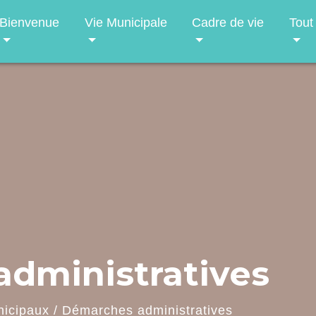
Bienvenue
Vie Municipale
Cadre de vie
Tout
dministratives
nicipaux
/
Démarches administratives