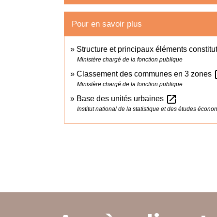
Pour en savoir plus
Structure et principaux éléments constitu
Ministère chargé de la fonction publique
ope
Classement des communes en 3 zones
Ministère chargé de la fonction publique
open_in_new
Base des unités urbaines
Institut national de la statistique et des études écon