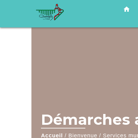
home
Démarches a
Accueil
/
Bienvenue
/
Services mu