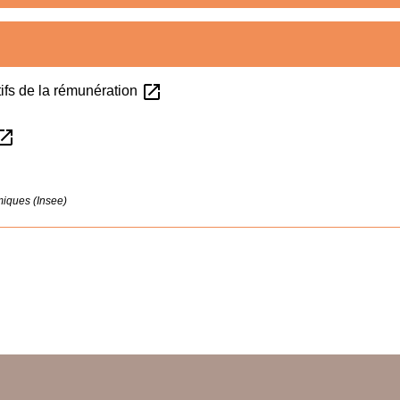
open_in_new
tifs de la rémunération
n_in_new
omiques (Insee)