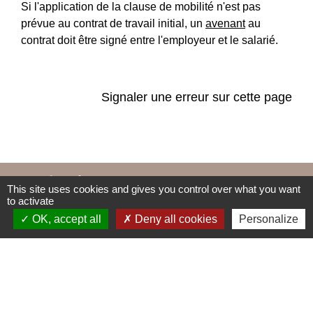
Si l'application de la clause de mobilité n'est pas
prévue au contrat de travail initial, un
avenant
au
contrat doit être signé entre l'employeur et le salarié.
Signaler une erreur sur cette page
Accès directs
This site uses cookies and gives you control over what you want
to activate
OK, accept all
Deny all cookies
Personalize
BULLETIN MUNICIPAL
MENU CANTINE
import_contacts
local_dining