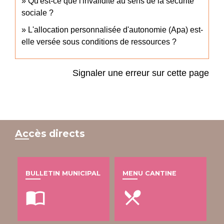
Qu'est-ce que l'invalidité au sens de la sécurité
sociale ?
L'allocation personnalisée d'autonomie (Apa) est-
elle versée sous conditions de ressources ?
Signaler une erreur sur cette page
Accès directs
BULLETIN MUNICIPAL
MENU CANTINE
import_contacts
local_dining