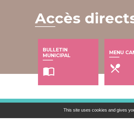
Accès direct
BULLETIN
MENU CA
MUNICIPAL
local_dining
import_contacts
This site uses cookies and gives you
Contacts