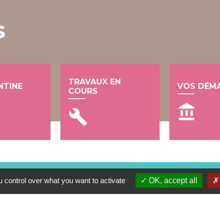
s
TRAVAUX EN
NTINE
VOS DÉM
COURS
account_balance
build
 control over what you want to activate
OK, accept all