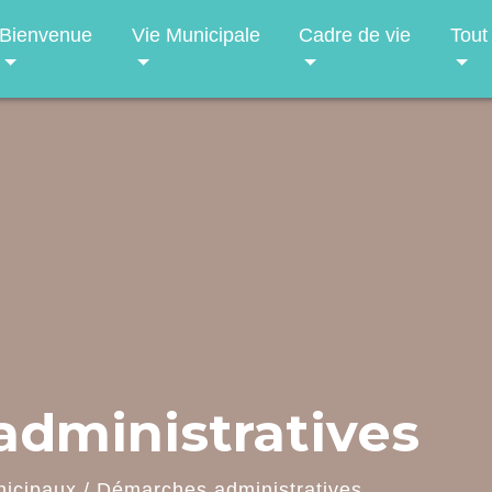
Bienvenue
Vie Municipale
Cadre de vie
Tout
dministratives
nicipaux
/
Démarches administratives