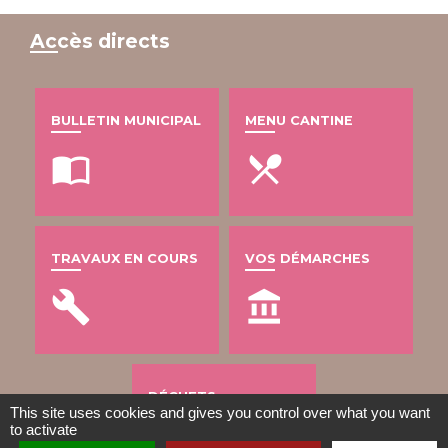
Accès directs
BULLETIN MUNICIPAL
MENU CANTINE
import_contacts
local_dining
TRAVAUX EN COURS
VOS DÉMARCHES
build
account_balance
DÉCHETS
This site uses cookies and gives you control over what you want
to activate
public