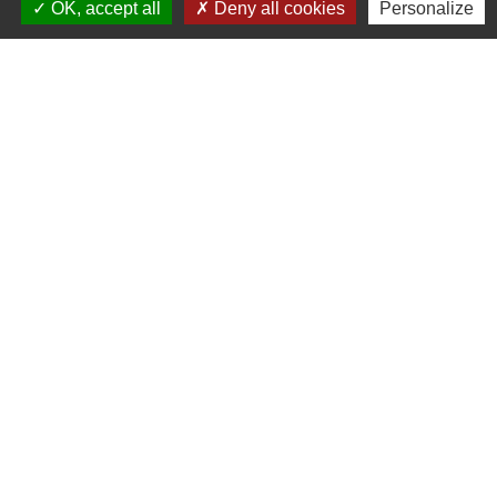
OK, accept all
Deny all cookies
Personalize
Contacts
Mairie de Gometz-le-Châtel
76 rue Saint Nicolas
91940 Gometz-le-Châtel - FRANCE
+33 1 60 12 11 05
Mentions légales
-
Politique de confidentialité
-
Accessibilité
-
Plan du site
-
Gestion des cookies
Site créé en partenariat avec Réseau des Communes