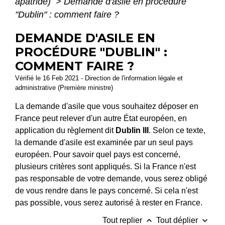
apatride)
>
Demande d'asile en procédure
"Dublin" : comment faire ?
DEMANDE D'ASILE EN
PROCÉDURE "DUBLIN" :
COMMENT FAIRE ?
Vérifié le 16 Feb 2021 - Direction de l'information légale et
administrative (Première ministre)
La demande d'asile que vous souhaitez déposer en
France peut relever d'un autre État européen, en
application du règlement dit
Dublin III
. Selon ce texte,
la demande d'asile est examinée par un seul pays
européen. Pour savoir quel pays est concerné,
plusieurs critères sont appliqués. Si la France n'est
pas responsable de votre demande, vous serez obligé
de vous rendre dans le pays concerné. Si cela n'est
pas possible, vous serez autorisé à rester en France.
keyboard_arrow_up
keyboard_arrow_down
Tout replier
Tout déplier