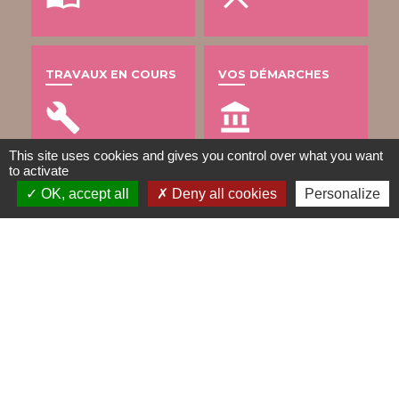
TRAVAUX EN COURS
VOS DÉMARCHES
build
account_balance
This site uses cookies and gives you control over what you want
to activate
OK, accept all
Deny all cookies
Personalize
DÉCHETS
public
Contacts
Mairie de Gometz-le-Châtel
76 rue Saint Nicolas