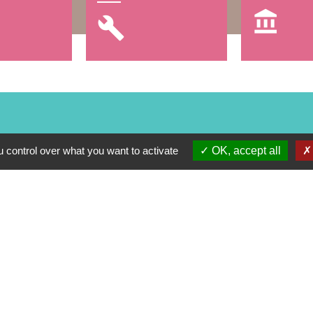
account_balance
build
 control over what you want to activate
OK, accept all
alité
-
Accessibilité
-
Plan du site
-
Gestion des cookie