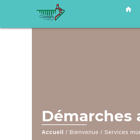
home
Démarches a
Accueil
/
Bienvenue
/
Services mu