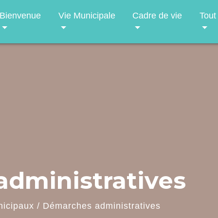
Bienvenue
Vie Municipale
Cadre de vie
Tout
dministratives
nicipaux
/
Démarches administratives