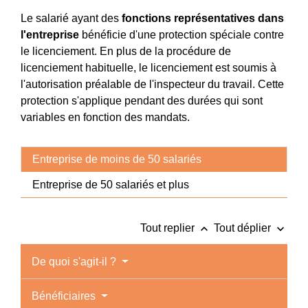
Le salarié ayant des
fonctions représentatives dans
l'entreprise
bénéficie d'une protection spéciale contre
le licenciement. En plus de la procédure de
licenciement habituelle, le licenciement est soumis à
l'autorisation préalable de l'inspecteur du travail. Cette
protection s'applique pendant des durées qui sont
variables en fonction des mandats.
Entreprise de moins de 50 salariés
Entreprise de 50 salariés et plus
keyboard_arrow_up
keyboard_arrow_down
Tout replier
Tout déplier
De quoi s'agit-il ?
Bénéficiaires