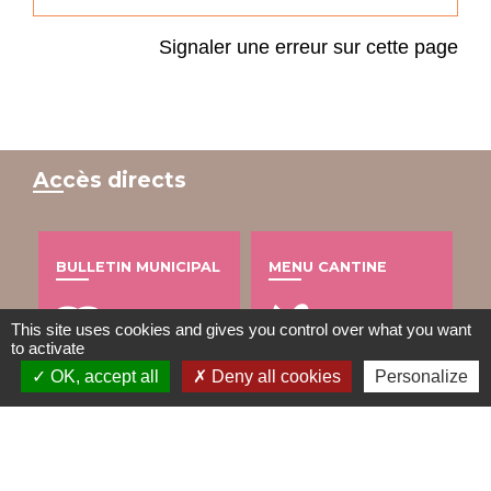
Signaler une erreur sur cette page
Accès directs
BULLETIN MUNICIPAL
MENU CANTINE
import_contacts
local_dining
This site uses cookies and gives you control over what you want
to activate
OK, accept all
Deny all cookies
Personalize
TRAVAUX EN COURS
VOS DÉMARCHES
build
account_balance