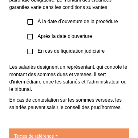
garanties varie dans les conditions suivantes :
check_box_outline_blank
À la date d'ouverture de la procédure
check_box_outline_blank
Après la date d'ouverture
check_box_outline_blank
En cas de liquidation judiciaire
Les salariés désignent un représentant, qui contrôle le
montant des sommes dues et versées. Il sert
d'intermédiaire entre les salariés et l'administrateur ou
le tribunal.
En cas de contestation sur les sommes versées, les
salariés peuvent saisir le conseil des prud'hommes.
Textes de référence