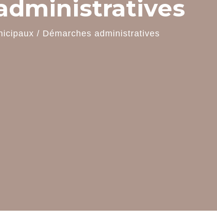
dministratives
nicipaux
/
Démarches administratives