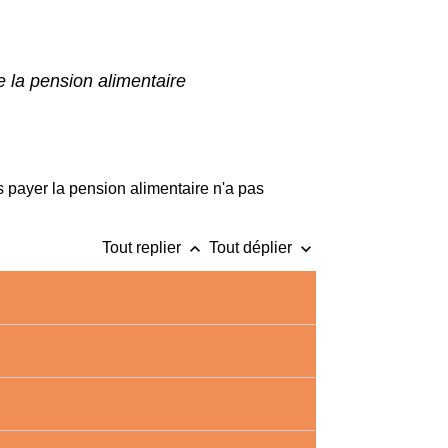
e la pension alimentaire
 payer la pension alimentaire n'a pas
keyboard_arrow_up
keyboard_arrow_down
Tout replier
Tout déplier