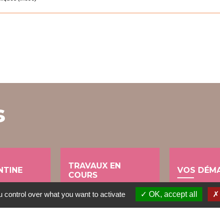
s
TRAVAUX EN
NTINE
VOS DÉM
COURS
account_balance
 control over what you want to activate
OK, accept all
build