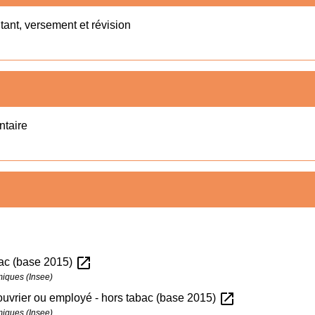
tant, versement et révision
ntaire
open_in_new
bac (base 2015)
omiques (Insee)
open_in_new
ouvrier ou employé - hors tabac (base 2015)
omiques (Insee)