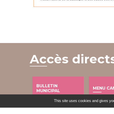
Accès direct
BULLETIN
MENU CA
MUNICIPAL
local_dining
This site uses cookies and gives you
import_contacts