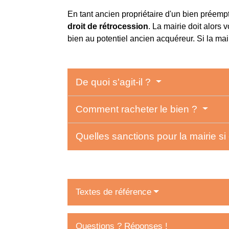
En tant ancien propriétaire d'un bien préempt
droit de rétrocession
. La mairie doit alors 
bien au potentiel ancien acquéreur. Si la mair
De quoi s'agit-il ?
Comment racheter le bien ?
Quelles sanctions pour la mairie si
Textes de référence
Questions ? Réponses !