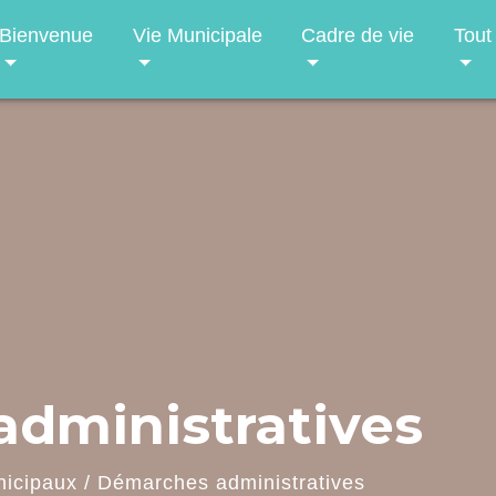
Bienvenue
Vie Municipale
Cadre de vie
Tout
dministratives
nicipaux
/
Démarches administratives