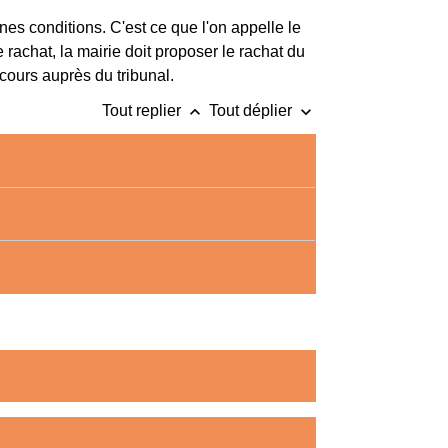
nes conditions. C'est ce que l'on appelle le
 rachat, la mairie doit proposer le rachat du
ecours auprès du tribunal.
keyboard_arrow_up
keyboard_arrow_down
Tout replier
Tout déplier