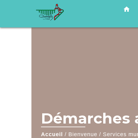
home
Démarches a
Accueil
/
Bienvenue
/
Services mu