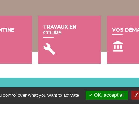
TRAVAUX EN
NTINE
VOS DÉM
COURS
account_balance
build
 control over what you want to activate
OK, accept all