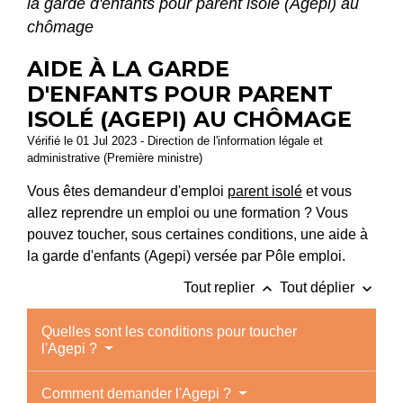
la garde d'enfants pour parent isolé (Agepi) au
chômage
AIDE À LA GARDE
D'ENFANTS POUR PARENT
ISOLÉ (AGEPI) AU CHÔMAGE
Vérifié le 01 Jul 2023 - Direction de l'information légale et
administrative (Première ministre)
Vous êtes demandeur d'emploi
parent isolé
et vous
allez reprendre un emploi ou une formation ? Vous
pouvez toucher, sous certaines conditions, une aide à
la garde d'enfants (Agepi) versée par Pôle emploi.
keyboard_arrow_up
keyboard_arrow_down
Tout replier
Tout déplier
Quelles sont les conditions pour toucher
l'Agepi ?
Comment demander l'Agepi ?