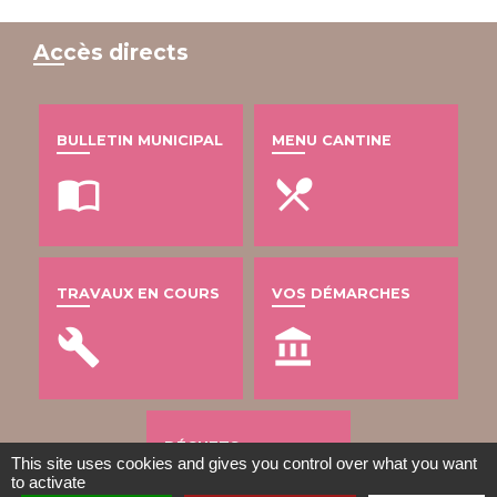
Accès directs
BULLETIN MUNICIPAL
MENU CANTINE
import_contacts
local_dining
TRAVAUX EN COURS
VOS DÉMARCHES
build
account_balance
DÉCHETS
This site uses cookies and gives you control over what you want
to activate