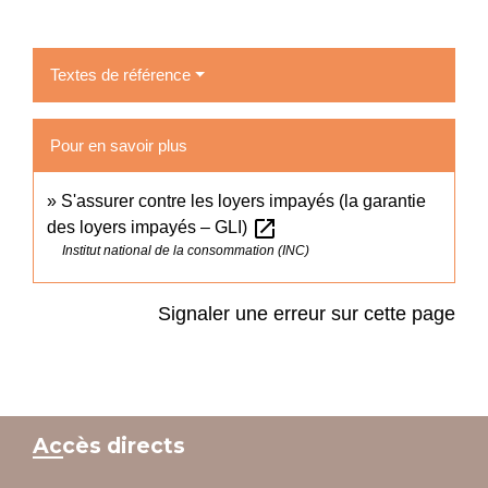
Textes de référence
Pour en savoir plus
S'assurer contre les loyers impayés (la garantie
open_in_new
des loyers impayés – GLI)
Institut national de la consommation (INC)
Signaler une erreur sur cette page
Accès directs