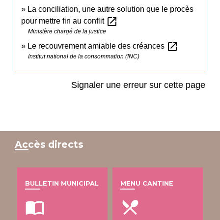
La conciliation, une autre solution que le procès
open_in_new
pour mettre fin au conflit
Ministère chargé de la justice
open_in_new
Le recouvrement amiable des créances
Institut national de la consommation (INC)
Signaler une erreur sur cette page
Accès directs
BULLETIN MUNICIPAL
MENU CANTINE
import_contacts
local_dining