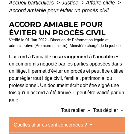
Accueil particuliers
>
Justice
>
Affaire civile
>
Accord amiable pour éviter un procès civil
ACCORD AMIABLE POUR
ÉVITER UN PROCÈS CIVIL
Vérifié le 01 Jan 2022 - Direction de l'information légale et
administrative (Première ministre), Ministère chargé de la justice
L'accord à l'amiable ou
arrangement à l'amiable
est
un compromis négocié par les parties opposées dans
un litige. Il permet d'éviter un procès et peut être utilisé
pour régler tout litige civil, familial, patrimonial ou
professionnel. Un document écrit doit être signé une
fois qu'un accord a été trouvé. Il peut être validé par un
juge.
keyboard_arrow_up
keyboard_arrow_down
Tout replier
Tout déplier
Quelles affaires sont concernées ?