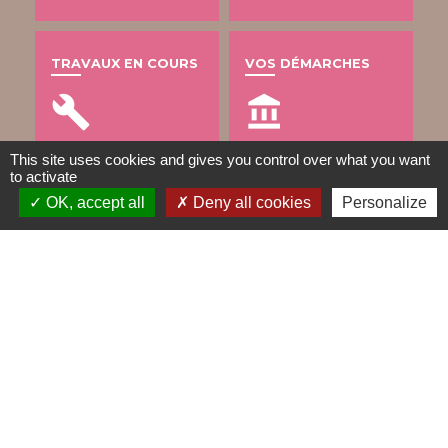
TRAVAUX EN COURS
VOS DÉMARCHES
build
account_balance
This site uses cookies and gives you control over what you want
to activate
DÉCHETS
OK, accept all
Deny all cookies
Personalize
public
Contacts
Mairie de Gometz-le-Châtel
76 rue Saint Nicolas
91940 Gometz-le-Châtel - FRANCE