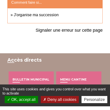
Comment faire si...
J'organise ma succession
Signaler une erreur sur cette page
Accès directs
BULLETIN MUNICIPAL
MENU CANTINE
import_contacts
local_dining
This site uses cookies and gives you control over what you want
to activate
OK, accept all
Deny all cookies
Personalize