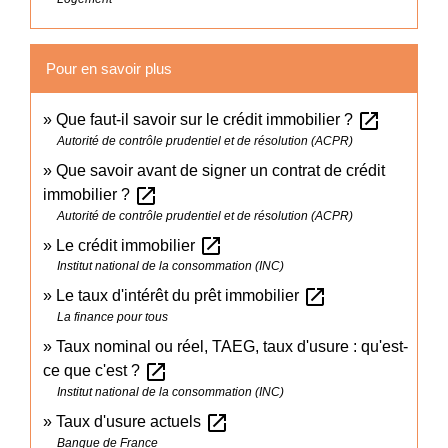
Pour en savoir plus
open_in_new
Que faut-il savoir sur le crédit immobilier ?
Autorité de contrôle prudentiel et de résolution (ACPR)
Que savoir avant de signer un contrat de crédit
open_in_new
immobilier ?
Autorité de contrôle prudentiel et de résolution (ACPR)
open_in_new
Le crédit immobilier
Institut national de la consommation (INC)
open_in_new
Le taux d'intérêt du prêt immobilier
La finance pour tous
Taux nominal ou réel, TAEG, taux d'usure : qu'est-
open_in_new
ce que c'est ?
Institut national de la consommation (INC)
open_in_new
Taux d'usure actuels
Banque de France