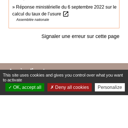
Réponse ministérielle du 6 septembre 2022 sur le
open_in_new
calcul du taux de l'usure
Assemblée nationale
Signaler une erreur sur cette page
Accès directs
This site uses cookies and gives you control over what you want
to activate
OK, accept all
Deny all cookies
Personalize
BULLETIN MUNICIPAL
MENU CANTINE
import_contacts
local_dining