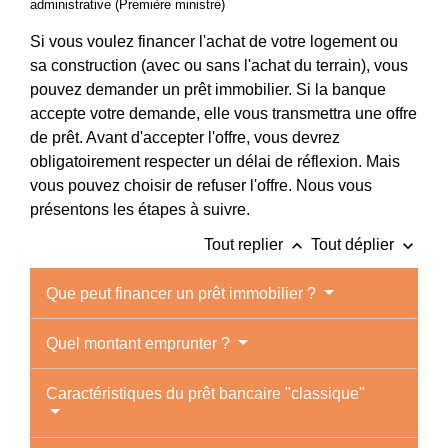
administrative (Première ministre)
Si vous voulez financer l'achat de votre logement ou
sa construction (avec ou sans l'achat du terrain), vous
pouvez demander un prêt immobilier. Si la banque
accepte votre demande, elle vous transmettra une offre
de prêt. Avant d'accepter l'offre, vous devrez
obligatoirement respecter un délai de réflexion. Mais
vous pouvez choisir de refuser l'offre. Nous vous
présentons les étapes à suivre.
keyboard_arrow_up
keyboard_arrow_down
Tout replier
Tout déplier
Que peut financer un prêt immobilier ?
Quel montant emprunter ?
Caractéristiques du prêt bancaire "classique"