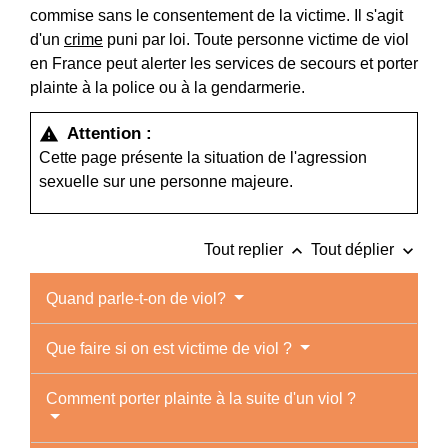
commise sans le consentement de la victime. Il s'agit
d'un
crime
puni par loi. Toute personne victime de viol
en France peut alerter les services de secours et porter
plainte à la police ou à la gendarmerie.
Attention :
warning
Cette page présente la situation de l'agression
sexuelle sur une personne majeure.
keyboard_arrow_up
keyboard_arrow_down
Tout replier
Tout déplier
Quand parle-t-on de viol?
Que faire si on est victime de viol ?
Comment porter plainte à la suite d'un viol ?