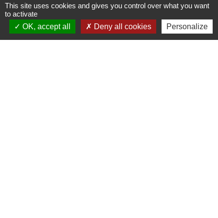
BULLETIN MUNICIPAL
MENU CANTINE
This site uses cookies and gives you control over what you want
to activate
import_contacts
local_dining
OK, accept all
Deny all cookies
Personalize
TRAVAUX EN COURS
VOS DÉMARCHES
build
account_balance
DÉCHETS
public
Contacts