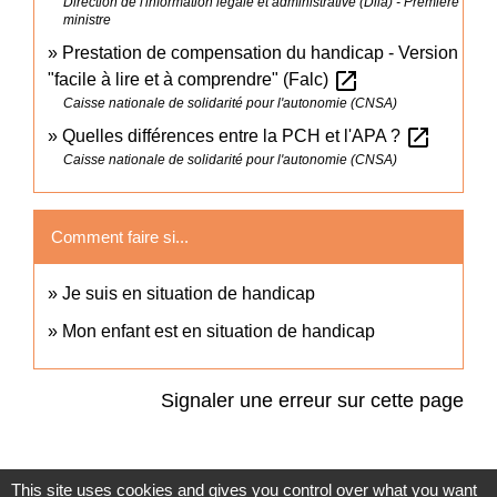
Direction de l'information légale et administrative (Dila) - Première
ministre
Prestation de compensation du handicap - Version
open_in_new
"facile à lire et à comprendre" (Falc)
Caisse nationale de solidarité pour l'autonomie (CNSA)
open_in_new
Quelles différences entre la PCH et l'APA ?
Caisse nationale de solidarité pour l'autonomie (CNSA)
Comment faire si...
Je suis en situation de handicap
Mon enfant est en situation de handicap
Signaler une erreur sur cette page
This site uses cookies and gives you control over what you want