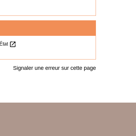
open_in_new
'État
Signaler une erreur sur cette page