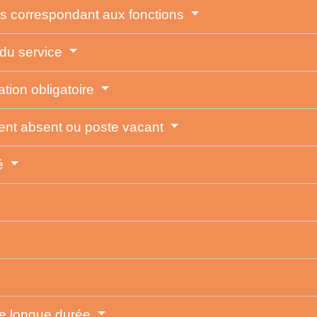
es correspondant aux fonctions
 du service
tion obligatoire
ent absent ou poste vacant
té
e longue durée