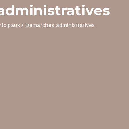
dministratives
nicipaux
/
Démarches administratives