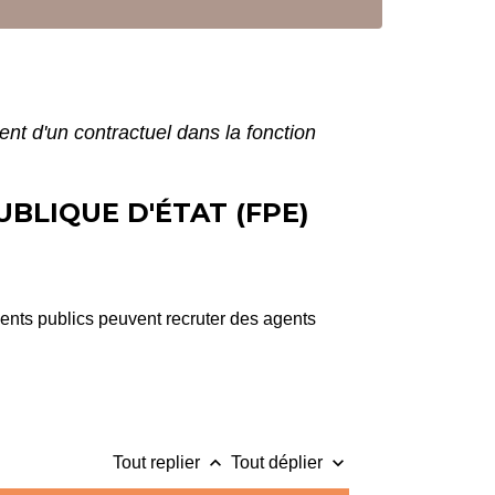
nt d'un contractuel dans la fonction
LIQUE D'ÉTAT (FPE)
ements publics peuvent recruter des agents
keyboard_arrow_up
keyboard_arrow_down
Tout replier
Tout déplier